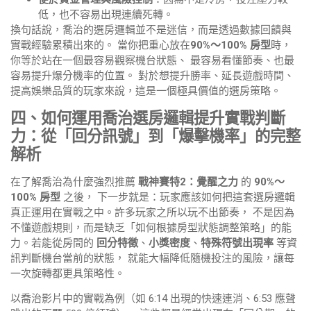
低，也不容易出現連續死轉。
換句話說，喬治的選房邏輯並不是迷信，而是透過數據回饋與
實戰經驗累積出來的。 當你把重心放在
90%～100% 房型
時，
你等於站在一個最容易觀察機台狀態、 最容易看懂節奏、也最
容易提升爆分機率的位置。 對於想提升勝率、延長遊戲時間、
提高娛樂品質的玩家來說，這是一個極具價值的選房策略。
四、如何運用喬治選房邏輯提升實戰判斷
力：從「回分訊號」到「爆擊機率」的完整
解析
在了解喬治為什麼強烈推薦
戰神賽特2：覺醒之力
的
90%～
100% 房型
之後， 下一步就是：玩家應該如何把這套選房邏輯
真正運用在實戰之中。許多玩家之所以玩不出節奏， 不是因為
不懂遊戲規則，而是缺乏「如何根據房型狀態調整策略」的能
力。若能從房間的
回分特徵
、
小獎密度
、
特殊符號出現率
等資
訊判斷機台當前的狀態， 就能大幅降低隨機投注的風險，讓每
一次旋轉都更具策略性。
以喬治影片中的實戰為例（如 6:14 出現的快速連消、6:53 應聲