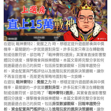
在遊玩 戰神賽特2：覺醒之力 時，想穩定提升遊戲節奏與中獎
機率，最關鍵的一步就是選對房型。許多玩家只專注在轉動機
制或倍數符號，卻忽略了「戰神賽特2選房」其實會直接影響整
體回分速度、爆擊機會與娛樂體驗。本篇文章將完整分享如何
挑選最適合自己的房間，包括房型數據觀察、回報率趨勢分
析、資金配置與門檻評估以及進階玩家的選房決策邏輯，讓你
不再盲目進場，而是更有策略地面對每一次旋轉。
在遊玩
戰神賽特2：覺醒之力
時，想穩定提升遊戲節奏與中獎
機率，最關鍵的一步就是
選對房型
。許多玩家只專注在轉動機
制或倍數符號，卻忽略了「
戰神賽特2選房
」其實會直接影響整
體回分速度、爆擊機會與娛樂體驗。本篇文章將完整分享如何
挑選最適合自己的房間，包括
房型數據觀察
、
回報率趨勢分
析
、
資金配置與門檻評估
以及
進階玩家的選房決策邏輯
，讓你