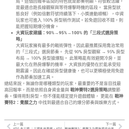
局。這個回報率區間的特色就是節奏明顯、符號較活躍，
是最適合跑長線觀察與等待爆擊時機的區段。 當房型狀
態良好（例如倍數符號持續落下、小獎連動順暢），中資
玩家也可進入 100% 房型稍作測試。若免遊回收不錯，則
能把握短期爆分機會。
大資玩家建議：90%→95%→100% 的「三段式選房策
略」
大資玩家擁有最多的戰術彈性，因此最推薦採用喬治常用
的「三段式」選房節奏。 先從 90% 房型觀察 → 95% 房型
布局 → 100% 房型搶爆點。 此策略能有效避開冷房，並
最大化在熱房爆擊的機率。 大資族的優勢在於能承受短
期震盪，因此在確認房型健康後，也可以更積極使用免遊
作為節奏加速工具。
總結來說，無論你是哪種類型的玩家，最重要的不是盲目找最
高回報率，而是依照自身資金量與
戰神賽特2選房策略
調整節
奏。懂得用對房型，你不僅能穩定提升遊戲體驗， 更能在
戰神
賽特2：覺醒之力
中找到最適合自己的爆分節奏與娛樂方式。
上一篇
下一篇
ATG 赤三國 ｜三國亂世再燃，ATG 經典老虎機強勢回歸
戰神賽特2：覺醒之力選房資訊分享｜現版本如何觸發覺醒免遊？完整攻略解析