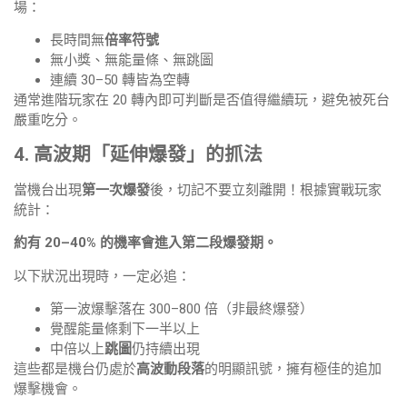
場：
長時間無
倍率符號
無小獎、無能量條、無跳圖
連續 30–50 轉皆為空轉
通常進階玩家在 20 轉內即可判斷是否值得繼續玩，避免被死台
嚴重吃分。
4. 高波期「延伸爆發」的抓法
當機台出現
第一次爆發
後，切記不要立刻離開！根據實戰玩家
統計：
約有 20–40% 的機率會進入第二段爆發期。
以下狀況出現時，一定必追：
第一波爆擊落在 300–800 倍（非最終爆發）
覺醒能量條剩下一半以上
中倍以上
跳圖
仍持續出現
這些都是機台仍處於
高波動段落
的明顯訊號，擁有極佳的追加
爆擊機會。