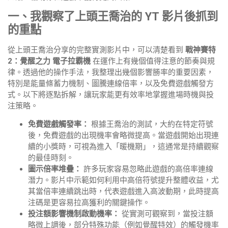
一、我觀察了上頭王喬治的 YT 影片後抓到
的重點
從上頭王喬治分享的完整實測影片中，可以清楚看到
戰神賽特
2：覺醒之力 電子拉霸機
在運作上有幾個值得注意的節奏與規
律。透過他的操作手法，我整理出幾個影響勝率的重要因素，
特別是能量條蓄力機制、圖騰連線倍率，以及免費遊戲觸發方
式。以下將逐點拆解，讓玩家能更有效率地掌握進場時機與投
注策略。
免費遊戲觸發率：
根據王喬治的測試，大約在特定符號
後，免費遊戲的出現機率會略微提高。當遊戲開始出現連
續的小獎時，可視為進入「暖機期」，這通常是持續觀察
的最佳時刻。
圖示倍率堆疊：
許多玩家容易忽略此遊戲的高倍率連線
潛力。影片中示範如何利用中高倍符號提升整體收益，尤
其當倍率連續跳出時，代表遊戲進入高波動期，此時提高
注碼是更容易拉高獲利的關鍵操作。
投注額影響機制啟動機率：
從實測可觀察到，當投注額
略微上調後，部分特殊功能（例如覺醒特效）的觸發機率