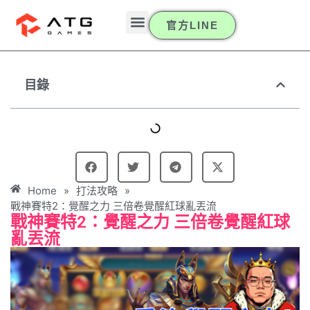
官方LINE
關於賽特 | 關於我
打法攻略
相關遊戲
目錄
Home
»
打法攻略
»
戰神賽特2：覺醒之力 三倍卷覺醒紅球亂丟流
戰神賽特2：覺醒之力 三倍卷覺醒紅球
亂丟流