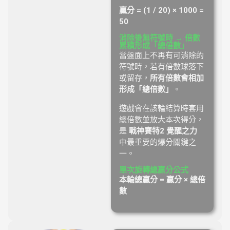
贏分 = (1 / 20) × 1000 =
50
消除後無符號時 → 倍數
累積形成「總倍數」
當盤面上不再有可消除的
符號時，若有倍數球落下
或留存，
所有倍數會相加
形成「總倍數」
。
遊戲會在該輪結算時套用
總倍數並放大本次得分，
是
戰神賽特2 覺醒之力
中最重要的爆分關鍵之
一。
單次旋轉總贏分公式
本輪總贏分 = 贏分 × 總倍
數