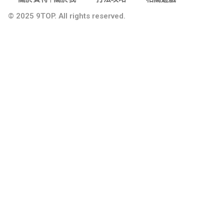
© 2025 9TOP. All rights reserved.