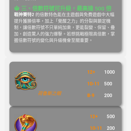
🔱 三、倍數符號可升級，最高達 500 倍
戰神賽特2
的倍數特色能在主遊戲與免費遊戲中大幅
提升獲勝倍率，加上「覺醒之力」的分裂與鎖定機
制，讓倍數符號不只單純加乘，更能裂變、保留、疊
加，創造驚人的強力爆擊。若想挑戰極限高倍數，掌
握倍數符號的變化與升級機會至關重要。
12+
1000
10-11
500
荷魯斯之眼
8-9
200
12+
500
10-11
200