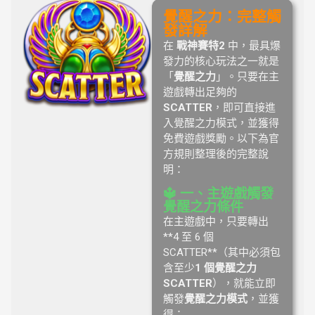
覺醒之力：完整觸
發詳解
在
戰神賽特2
中，最具爆
發力的核心玩法之一就是
「
覺醒之力
」。只要在主
遊戲轉出足夠的
SCATTER
，即可直接進
入覺醒之力模式，並獲得
免費遊戲獎勵。以下為官
方規則整理後的完整說
明：
🔱 一、主遊戲觸發
覺醒之力條件
在主遊戲中，只要轉出
**4 至 6 個
SCATTER**（其中必須包
含至少
1 個覺醒之力
SCATTER
），就能立即
觸發
覺醒之力模式
，並獲
得：