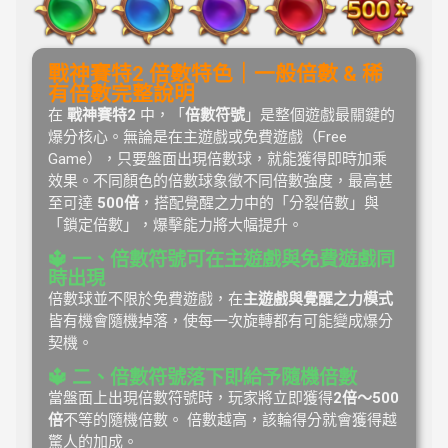
戰神賽特2 倍數特色｜一般倍數 & 稀
有倍數完整說明
在
戰神賽特2
中，「
倍數符號
」是整個遊戲最關鍵的
爆分核心。無論是在主遊戲或免費遊戲（Free
Game），只要盤面出現倍數球，就能獲得即時加乘
效果。不同顏色的倍數球象徵不同倍數強度，最高甚
至可達
500倍
，搭配覺醒之力中的「分裂倍數」與
「鎖定倍數」，爆擊能力將大幅提升。
🔱 一、倍數符號可在主遊戲與免費遊戲同
時出現
倍數球並不限於免費遊戲，在
主遊戲與覺醒之力模式
皆有機會隨機掉落，使每一次旋轉都有可能變成爆分
契機。
🔱 二、倍數符號落下即給予隨機倍數
當盤面上出現倍數符號時，玩家將立即獲得
2倍～500
倍
不等的隨機倍數。 倍數越高，該輪得分就會獲得越
驚人的加成。