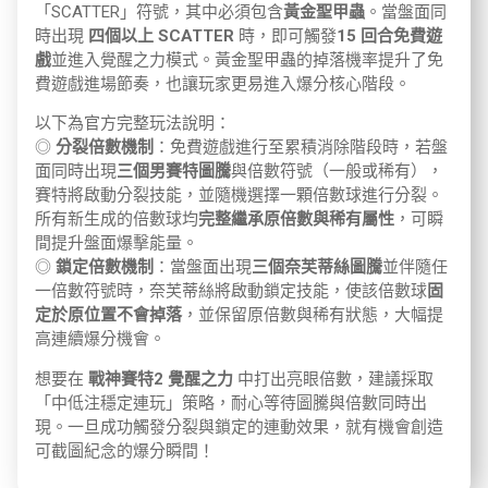
「SCATTER」符號，其中必須包含
黃金聖甲蟲
。當盤面同
時出現
四個以上 SCATTER
時，即可觸發
15 回合免費遊
戲
並進入覺醒之力模式。黃金聖甲蟲的掉落機率提升了免
費遊戲進場節奏，也讓玩家更易進入爆分核心階段。
以下為官方完整玩法說明：
◎
分裂倍數機制
：免費遊戲進行至累積消除階段時，若盤
面同時出現
三個男賽特圖騰
與倍數符號（一般或稀有），
賽特將啟動分裂技能，並隨機選擇一顆倍數球進行分裂。
所有新生成的倍數球均
完整繼承原倍數與稀有屬性
，可瞬
間提升盤面爆擊能量。
◎
鎖定倍數機制
：當盤面出現
三個奈芙蒂絲圖騰
並伴隨任
一倍數符號時，奈芙蒂絲將啟動鎖定技能，使該倍數球
固
定於原位置不會掉落
，並保留原倍數與稀有狀態，大幅提
高連續爆分機會。
想要在
戰神賽特2 覺醒之力
中打出亮眼倍數，建議採取
「中低注穩定連玩」策略，耐心等待圖騰與倍數同時出
現。一旦成功觸發分裂與鎖定的連動效果，就有機會創造
可截圖紀念的爆分瞬間！