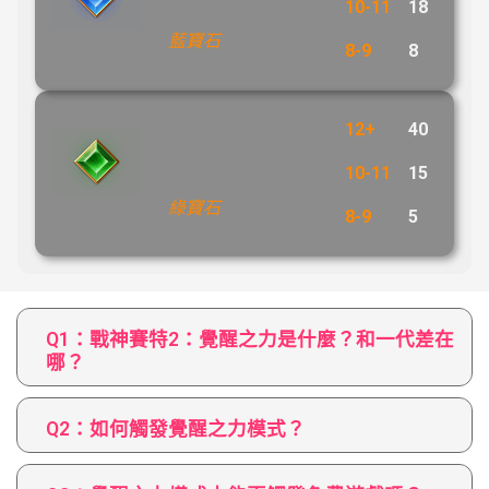
10-11
18
藍寶石
8-9
8
12+
40
10-11
15
綠寶石
8-9
5
Q1：戰神賽特2：覺醒之力是什麼？和一代差在
哪？
Q2：如何觸發覺醒之力模式？