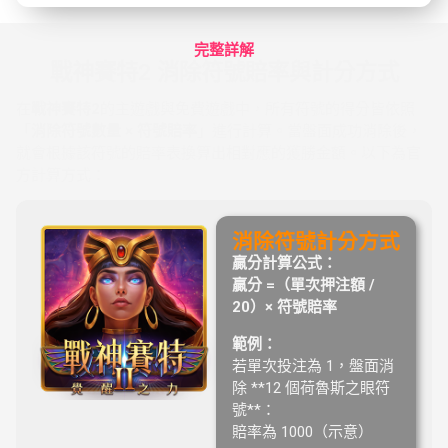
完整詳解
戰神賽特2 消除符號賠率與計分方式
在
戰神賽特2
的主遊戲與免費遊戲中，所有符號的得分皆依照
「
消除符號數量 × 符號賠率
」進行計算。當盤面成功消除後，
就會根據該符號的賠率表換算出相對應的獲勝金額。以下為官
方計算方式：
消除符號計分方式
贏分計算公式：
贏分 =（單次押注額 /
20）× 符號賠率
範例：
若單次投注為 1，盤面消
除 **12 個荷魯斯之眼符
號**：
賠率為 1000（示意）