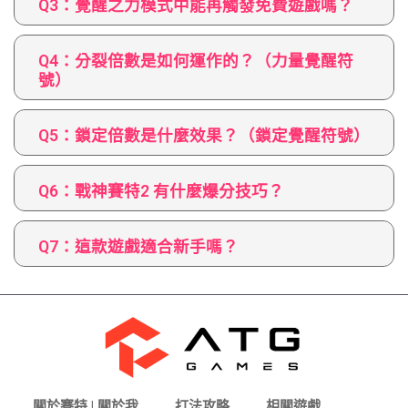
Q3：覺醒之力模式中能再觸發免費遊戲嗎？
Q4：分裂倍數是如何運作的？（力量覺醒符
號）
Q5：鎖定倍數是什麼效果？（鎖定覺醒符號）
Q6：戰神賽特2 有什麼爆分技巧？
Q7：這款遊戲適合新手嗎？
關於賽特 | 關於我
打法攻略
相關遊戲