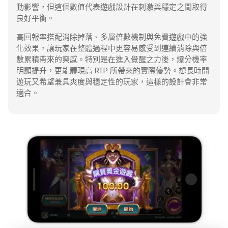
動影響，但這個數值代表遊戲設計在刺激與穩定之間取得
良好平衡。
高回報率搭配消除掉落、多層倍數機制與免費遊戲中的強
化效果，讓玩家在整體過程中更容易感受到連續消除與倍
數累積帶來的爽感。特別是在進入覺醒之力後，爆分機率
明顯提升，更能體現高 RTP 所帶來的實際優勢。想長時間
遊玩又希望兼具爽度與穩定性的玩家，這樣的設計會非常
適合。