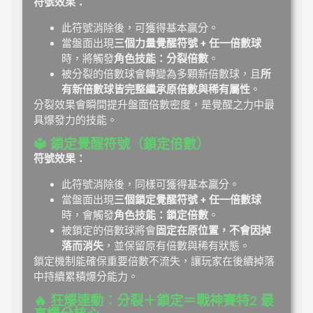
符號效果：
此符號消除後，可獲得基本贏分。
當盤面出現
三個力量覺醒符號 + 任一倍數球
時，將觸發
角色技能：分裂倍數
。
被分裂的倍數球會轉變為多顆新倍數球，且
所
有新倍數球皆完整繼承原倍數與稀有屬性
。
分裂效果會瞬間提升盤面倍數密度，是覺醒之力中最
具爆發力的技能。
🔱 鎖定覺醒符號（鎖定倍數）
符號效果：
此符號消除後，同樣可獲得基本贏分。
當盤面出現
三個鎖定覺醒符號 + 任一倍數球
時，會觸發
角色技能：鎖定倍數
。
被鎖定的倍數球將會
固定在原位置，不會因掉
落而消失
，並保留原有倍數與稀有狀態。
鎖定機制能確保重要倍數不流失，讓玩家在後續掉落
中持續累積爆分能力。
🔥 狂爆連動：分裂＋鎖定＝戰神賽特2 最